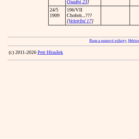
Osadní 23
]
24/5
196/VII
1909
Chobrit...???
[
Veletržní 17
]
Rum a rumové etikety
,
Hrbito
(c) 2011-2026
Petr Hloušek