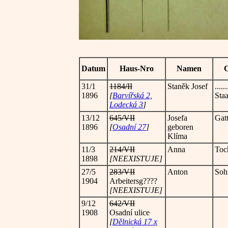
Datum
Haus-Nro
Namen
C
31/1
1184/II
Staněk Josef
.....
1896
[
Barvířská 2,
Sta
Lodecká 3
]
13/12
645/VII
Josefa
Gat
1896
[
Osadní 27
]
geboren
Klíma
11/3
214/VII
Anna
Toc
1898
[NEEXISTUJE]
27/5
283/VII
Anton
So
1904
Arbeitersg????
[NEEXISTUJE]
9/12
642/VII
1908
Osadní ulice
[
Dělnická 17 x