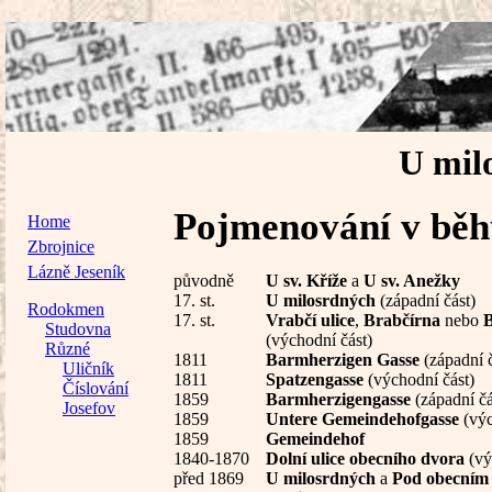
U mil
Pojmenování v běhu
Home
Zbrojnice
Lázně Jeseník
původně
U sv. Kříže
a
U sv. Anežky
17. st.
U milosrdných
(západní část)
Rodokmen
17. st.
Vrabčí ulice
,
Brabčírna
nebo
B
Studovna
(východní část)
Různé
1811
Barmherzigen Gasse
(západní č
Uličník
1811
Spatzengasse
(východní část)
Číslování
1859
Barmherzigengasse
(západní čá
Josefov
1859
Untere Gemeindehofgasse
(výc
1859
Gemeindehof
1840-1870
Dolní ulice obecního dvora
(vý
před 1869
U milosrdných
a
Pod obecním