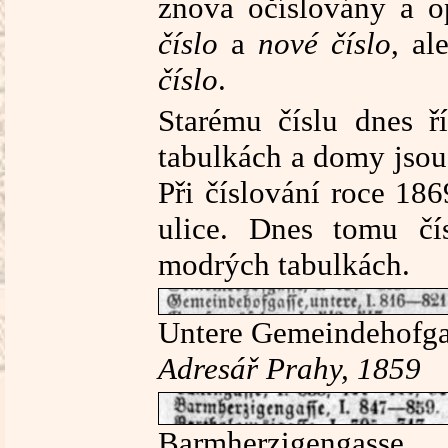
znova očíslovány a o
číslo
a
nové číslo
, al
číslo
.
Starému číslu dnes 
tabulkách a domy jsou 
Při číslování roce 18
ulice. Dnes tomu č
modrých tabulkách.
Untere Gemeindehofga
Adresář Prahy, 1859
Barmherzigengasse