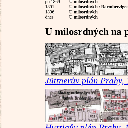
po 1869
U milosrdných
1891
U milosrdných
/
Barmherzigen
1896
U milosrdných
dnes
U milosrdných
U milosrdných na 
Jüttnerův plán Prahy,
Hurtigův plán Prahy, 