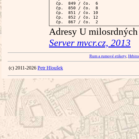
 čp.  849 / čo.  6

 čp.  850 / čo.  8

 čp.  851 / čo. 10

 čp.  852 / čo. 12

 čp.  867 / čo.  2
Adresy U milosrdných
Server mvcr.cz, 2013
Rum a rumové etikety
,
Hrbito
(c) 2011-2026
Petr Hloušek