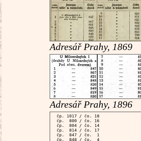
Adresář Prahy, 1869
Adresář Prahy, 1896
 čp. 1017 / čo. 18

 čp.  800 / čo. 16

 čp.  804 / čo. 14

 čp.  814 / čo. 17

 čp.  847 / čo.  1

 čp.  848 / čo.  4
