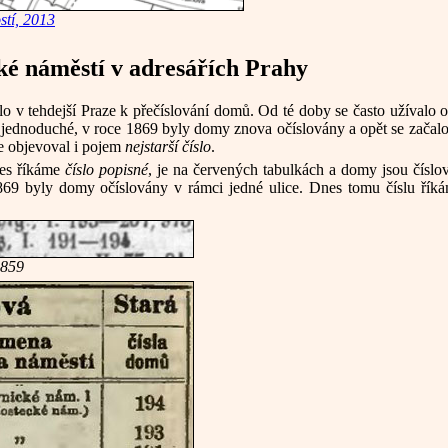
stí, 2013
ké náměstí v adresářích Prahy
o v tehdejší Praze k přečíslování domů. Od té doby se často užívalo 
k jednoduché, v roce 1869 byly domy znova očíslovány a opět se začal
se objevoval i pojem
nejstarší číslo
.
nes říkáme
číslo popisné
, je na červených tabulkách a domy jsou číslov
1869 byly domy očíslovány v rámci jedné ulice. Dnes tomu číslu ří
1859