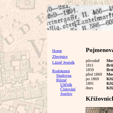
Pojmenován
Home
Zbrojnice
původně
Mos
Lázně Jeseník
1811
Brü
1859
Brü
Rodokmen
před 1869
Mos
Studovna
po 1869
Kří
Různé
1891
Kří
Uličník
dnes
Kři
Číslování
Josefov
Křižovnic