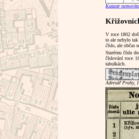
Katastr nemovito
Křižovnic
V roce 1802 došl
to ale nebylo ta
číslo
, ale občas 
Starému číslu d
číslování roce 
tabulkách.
Adresář Prahy, 