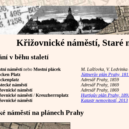
Křižovnické náměstí, Staré 
í v běhu staletí
tní náměstí
nebo
Mostní plácek
M. Lašťovka, V. Ledvinka a
cken Platz
Jüttnerův plán Prahy, 18
ckenplatz
Adresář Prahy, 1859
tecké náměstí
Adresář Prahy, 1869
žovnické náměstí
Adresář Prahy, 1869
žovnické náměstí
/
Kreuzherrnplatz
Hurtigův plán Prahy, 189
žovnické náměstí
Katastr nemovitostí, 2013
ké náměstí na plánech Prahy