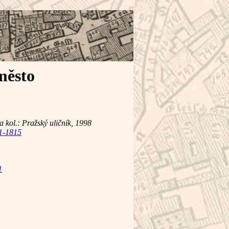
město
 kol.: Pražský uličník, 1998
11-1815
1