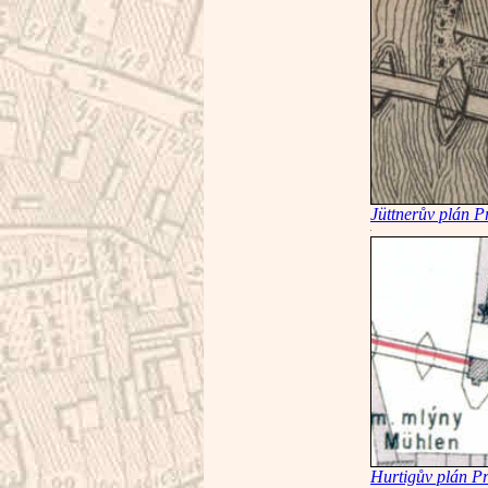
Jüttnerův plán P
Hurtigův plán P