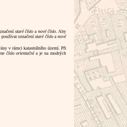
označení
staré číslo
a
nové číslo
. Aby
o používat označení
staré číslo
a
nové
ány v rámci katastrálního území. Při
káme
číslo orientační
a je na modrých