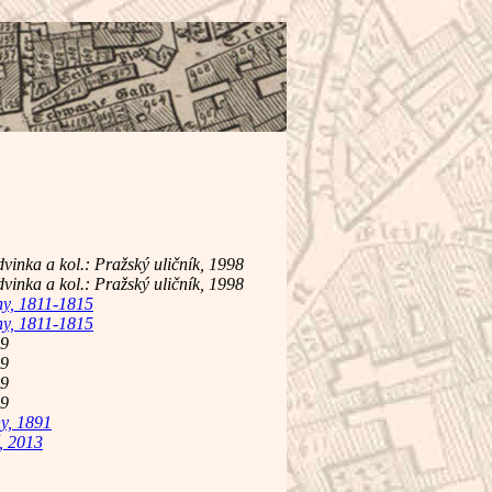
vinka a kol.: Pražský uličník, 1998
vinka a kol.: Pražský uličník, 1998
hy, 1811-1815
hy, 1811-1815
59
59
69
69
y, 1891
, 2013