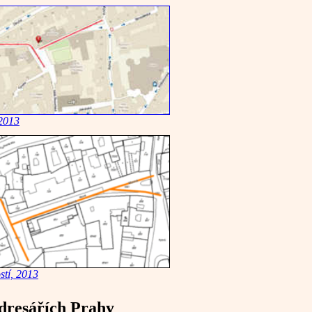
 2013
stí, 2013
dresářích Prahy