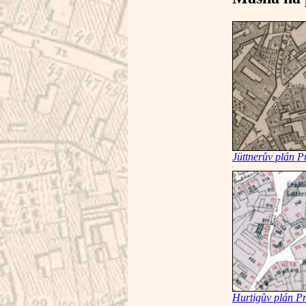
Jüttnerův plán P
Hurtigův plán P