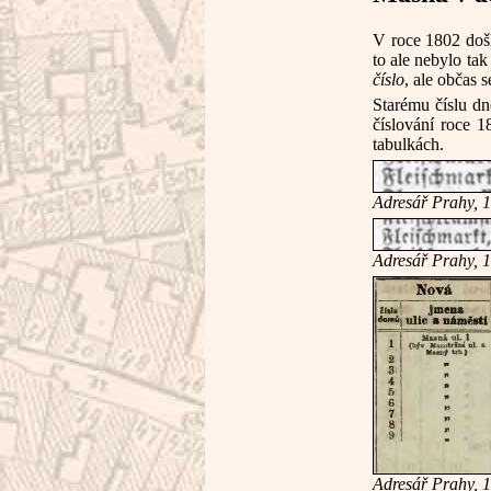
V roce 1802 došl
to ale nebylo ta
číslo
, ale občas 
Starému číslu d
číslování roce 
tabulkách.
Adresář Prahy, 
Adresář Prahy, 
Adresář Prahy, 