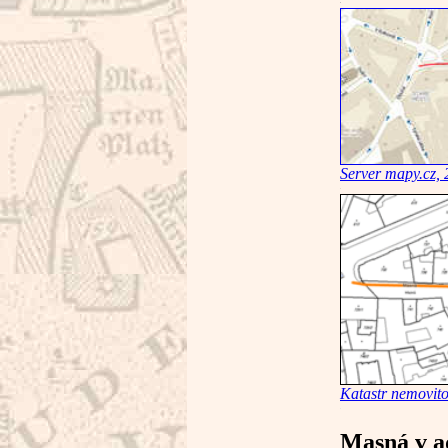
Server mapy.cz,
Katastr nemovito
Masná v a