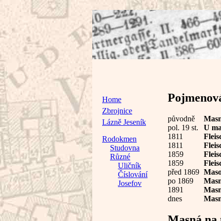
Pojmenován
Home
Zbrojnice
původně
Masn
Lázně Jeseník
pol. 19 st.
U ma
1811
Flei
Rodokmen
1811
Flei
Studovna
1859
Flei
Různé
1859
Flei
Uličník
před 1869
Maso
Číslování
po 1869
Mas
Josefov
1891
Masn
dnes
Mas
Masná na 