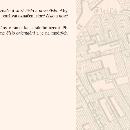
označení
staré číslo
a
nové číslo
. Aby
o používat označení
staré číslo
a
nové
ány v rámci katastrálního území. Při
káme
číslo orientační
a je na modrých