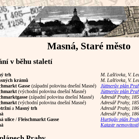
Masná, Staré město
í v běhu staletí
ý trh
M. Lašťovka, V. Led
sných krámů
M. Lašťovka, V. Led
schmarkt Gasse
(západní polovina dnešní Masné)
Jüttnerův plán Pra
schmarkt
(východní polovina dnešní Masné)
Jüttnerův plán Pra
schmarktgasse
(západní polovina dnešní Masné)
Adresář Prahy, 18
schmarkt
(východní polovina dnešní Masné)
Adresář Prahy, 18
tržní
a
Masný trh
Adresář Prahy, 18
ná
Adresář Prahy, 18
á ulice
/
Fleischmarkt Gasse
Hurtigův plán Prah
ná
Katastr nemovitostí
plánech Prahy