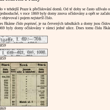
o v tehdejší Praze k přečíslování domů. Od té doby se často užívalo 
k jednoduché, v roce 1869 byly domy znova očíslovány a opět se začal
se objevoval i pojem
nejstarší číslo
.
nes říkáme
číslo popisné
, je na červených tabulkách a domy jsou číslov
1869 byly domy očíslovány v rámci jedné ulice. Dnes tomu číslu ří
1859
1859
1869