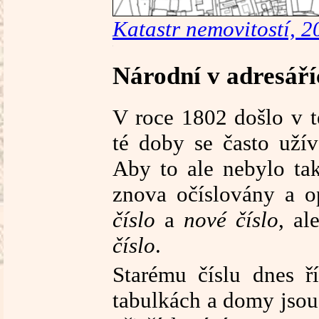
Katastr nemovitostí, 2
Národní v adresář
V roce 1802 došlo v t
té doby se často uží
Aby to ale nebylo ta
znova očíslovány a o
číslo
a
nové číslo
, al
číslo
.
Starému číslu dnes 
tabulkách a domy jsou 