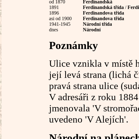
od 1870
Ferdinandská
1891
Ferdinandská třída
/
Ferdi
1896
Ferdinandova třída
asi od 1900
Ferdinandova třída
1941-1945
Národní třída
dnes
Národní
Poznámky
Ulice vznikla v místě 
její levá strana (lichá
pravá strana ulice (su
V adresáři z roku 1884 
jmenovala 'V stromořad
uvedeno 'V Alejích'.
Národní na plánec