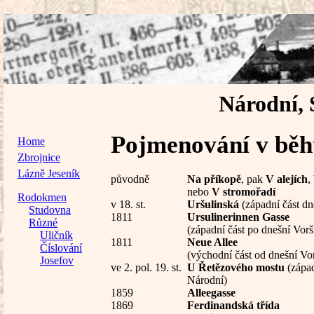
Národní, 
Pojmenování v běhu
Home
Zbrojnice
Lázně Jeseník
původně
Na příkopě
, pak
V alejích
,
nebo
V stromořadí
Rodokmen
v 18. st.
Uršulinská
(západní část dn
Studovna
1811
Ursulinerinnen Gasse
Různé
(západní část po dnešní Vorš
Uličník
1811
Neue Allee
Číslování
(východní část od dnešní Vor
Josefov
ve 2. pol. 19. st.
U Řetězového mostu
(západ
Národní)
1859
Alleegasse
1869
Ferdinandská třída