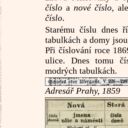
číslo
a
nové číslo
, al
číslo
.
Starému číslu dnes 
tabulkách a domy jsou 
Při číslování roce 18
ulice. Dnes tomu č
modrých tabulkách.
Adresář Prahy, 1859