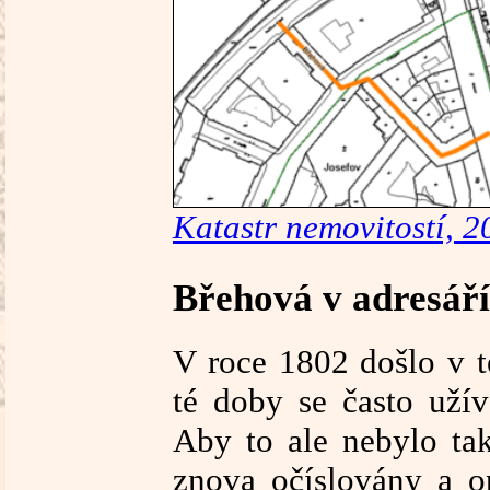
Katastr nemovitostí, 2
Břehová v adresář
V roce 1802 došlo v t
té doby se často uží
Aby to ale nebylo ta
znova očíslovány a o