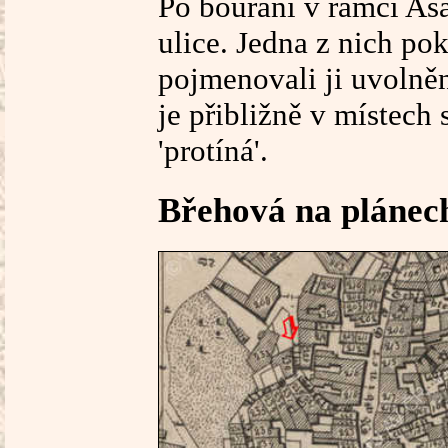
Po bourání v rámci As
ulice. Jedna z nich po
pojmenovali ji uvoln
je přibližně v místech 
'protíná'.
Břehová na plánec