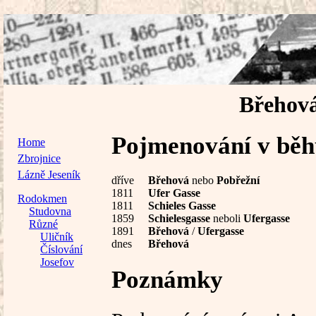
Břehová
Pojmenování v běhu
Home
Zbrojnice
Lázně Jeseník
dříve
Břehová
nebo
Pobřežní
1811
Ufer Gasse
Rodokmen
1811
Schieles Gasse
Studovna
1859
Schielesgasse
neboli
Ufergasse
Různé
1891
Břehová
/
Ufergasse
Uličník
dnes
Břehová
Číslování
Josefov
Poznámky